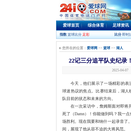
爱球首页
综合体育
足球资讯
指数
篮球比分
足彩
比分
即时
您所在的位置：
爱球网
>>
篮球
>>
湖人
22记三分追平队史纪录
2025-04-0
今天，他们展示了一场精彩的表演，
球迷热议的焦点。比赛结束后，湖人
队目前的状态和未来的方向。
在一次采访中，詹姆斯面对即将
死了（Damn）！你能做到吗？我一点也
场胜利。现在我要和纳什一起录音了。《M
间，展现了他从容不迫的大将风范。