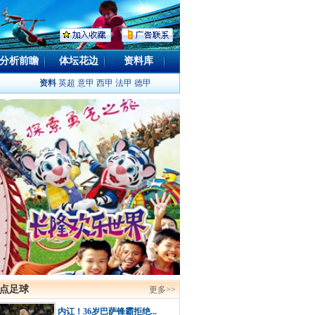
分析前瞻
体坛花边
资料库
资料
英超
意甲
西甲
法甲
德甲
点足球
更多>>
内讧！36岁巴萨锋霸拒绝...