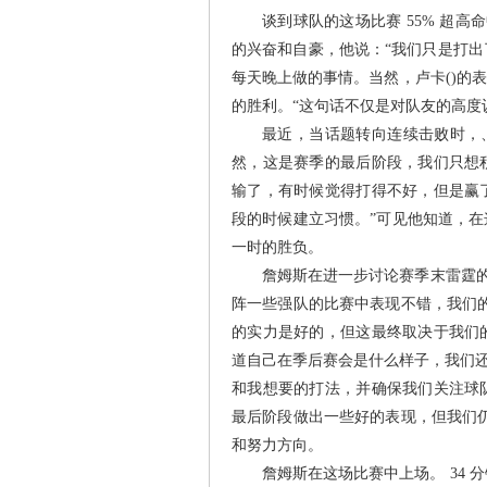
谈到球队的这场比赛 55% 超高
的兴奋和自豪，他说：“我们只是打出
每天晚上做的事情。当然，卢卡()的
的胜利。“这句话不仅是对队友的高度
最近，当话题转向连续击败时，
然，这是赛季的最后阶段，我们只想
输了，有时候觉得打得不好，但是赢
段的时候建立习惯。”可见他知道，
一时的胜负。
詹姆斯在进一步讨论赛季末雷霆的
阵一些强队的比赛中表现不错，我们的
的实力是好的，但这最终取决于我们
道自己在季后赛会是什么样子，我们还
和我想要的打法，并确保我们关注球
最后阶段做出一些好的表现，但我们
和努力方向。
詹姆斯在这场比赛中上场。 34 分钟，